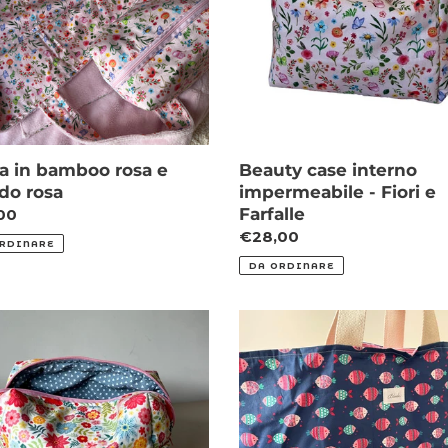
do
Fiori
n
e
Farfalle
e
:
a in bamboo rosa e
Beauty case interno
do rosa
impermeabile - Fiori e
Farfalle
zo
00
Prezzo
€28,00
RDINARE
o
di
DA ORDINARE
listino
ty
Borsa
Fantasia
de
Pesci
pa
sfondo
Blu
nati