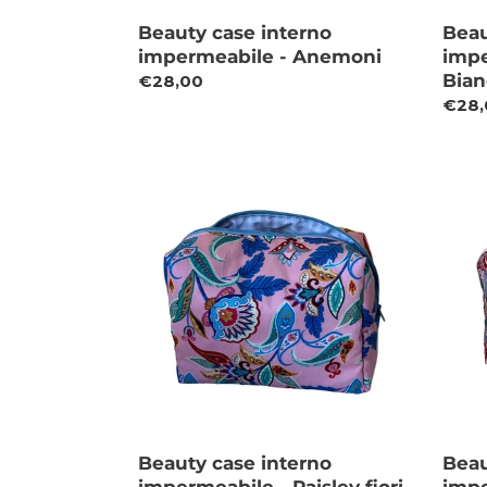
Beauty case interno
Beau
impermeabile - Anemoni
impe
Bian
Prezzo
€28,00
di
Prez
€28,
listino
di
listin
Beauty
Beau
case
case
interno
inter
impermeabile
impe
-
-
Paisley
Paisl
fiori
Verd
Rosa
Beauty case interno
Beau