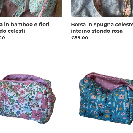
a in bamboo e fiori
Borsa in spugna celest
do celesti
interno sfondo rosa
zo
00
Prezzo
€59,00
di
o
listino
ty
Beauty
case
no
Fiori
rmeabile
disegnati
sfondo
petrolio
do
co