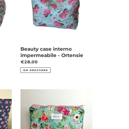
Ortensie
Beauty case interno
impermeabile - Ortensie
Prezzo
€28,00
di
DA ORDINARE
listino
Bustina
Fiori
di
Campo