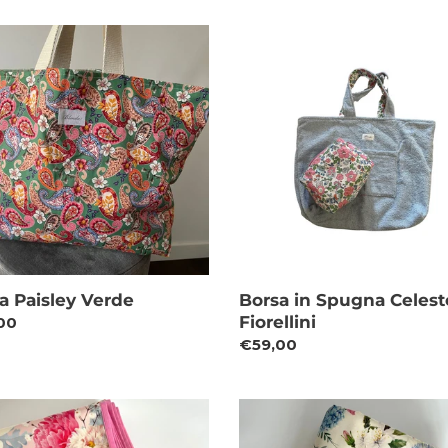
listino
a
Borsa
ey
in
e
Spugna
Celeste
e
Fiorellini
a Paisley Verde
Borsa in Spugna Celest
Fiorellini
zo
00
Prezzo
€59,00
o
di
listino
lia
Tovaglia
rmeabile
impermeabile