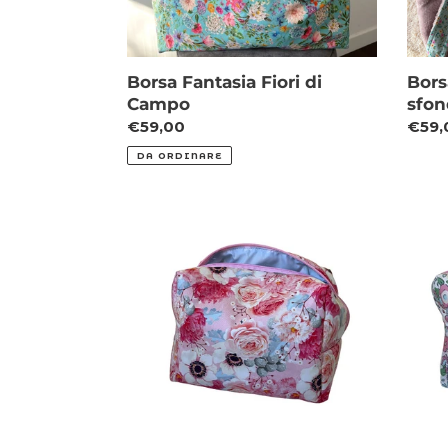
Borsa Fantasia Fiori di
Bors
Campo
sfon
Prezzo
€59,00
Prez
€59,
di
di
DA ORDINARE
listino
listin
Beauty
Beau
case
case
interno
inter
impermeabile
impe
-
-
Anemoni
Fiori
sfon
Bian