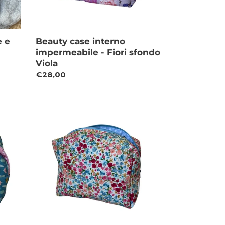
e e
Beauty case interno
impermeabile - Fiori sfondo
Viola
Prezzo
€28,00
di
listino
Beauty
case
interno
impermeabile
-
Fiorellini