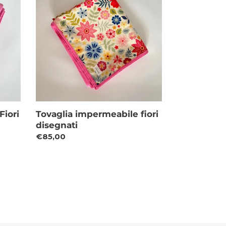
fiori
disegnati
Fiori
Tovaglia impermeabile fiori
disegnati
Prezzo
€85,00
di
listino