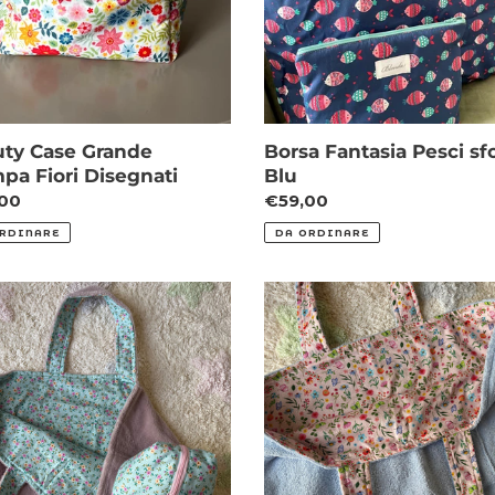
ty Case Grande
Borsa Fantasia Pesci s
pa Fiori Disegnati
Blu
zo
00
Prezzo
€59,00
di
RDINARE
DA ORDINARE
o
listino
a
Borsa
in
boo
spugna
celeste
e
do
interno
i
sfondo
rosa