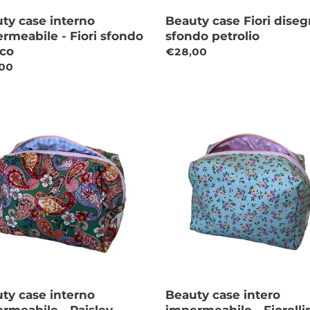
ty case interno
Beauty case Fiori diseg
rmeabile - Fiori sfondo
sfondo petrolio
co
Prezzo
€28,00
zo
00
di
listino
o
ty
Beauty
case
no
intero
rmeabile
impermeabile
-
ey
Fiorellini
e
sfondo
Celeste
ty case interno
Beauty case intero