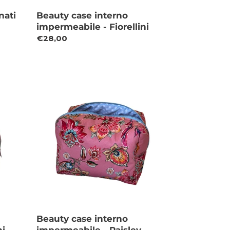
nati
Beauty case interno
impermeabile - Fiorellini
Prezzo
€28,00
di
listino
Beauty
case
interno
impermeabile
-
Paisley
Rosa
Beauty case interno