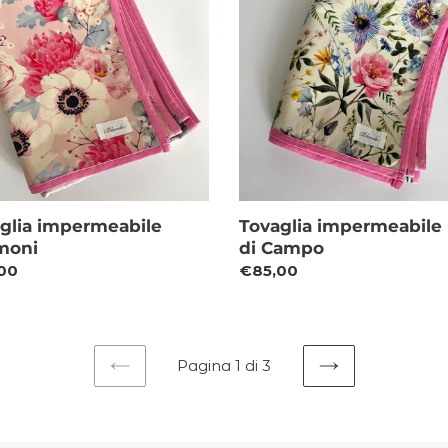
oni
Fiori
di
Campo
glia impermeabile
Tovaglia impermeabile 
moni
di Campo
zo
00
Prezzo
€85,00
di
o
listino
Pagina 1 di 3
PAGINA
PAGINA
PRECEDENTE
SUCCESSIVA