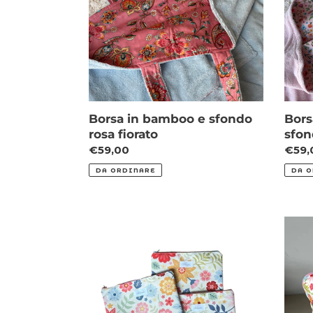
rosa
sfon
fiorato
rosa
Borsa in bamboo e sfondo
Bors
rosa fiorato
sfon
Prezzo
€59,00
Prez
€59,
di
di
DA ORDINARE
DA O
listino
listin
Bustina
Beau
impermeabile
Case
fiori
Gran
disegnati
Stam
Fiori
Diseg