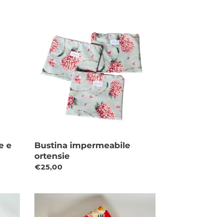
Bustina
impermeabile
ortensie
e e
Bustina impermeabile
ortensie
Prezzo
€25,00
di
listino
Tovaglia
impermeabile