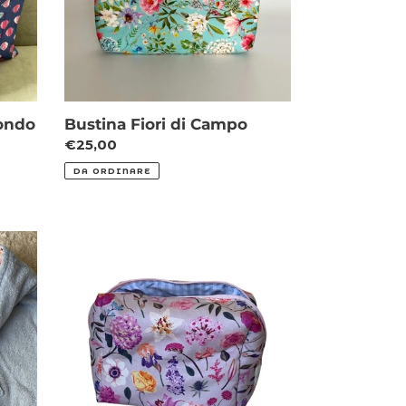
fondo
Bustina Fiori di Campo
Prezzo
€25,00
di
DA ORDINARE
listino
Beauty
case
interno
impermeabile
-
Fiori
sfondo
Viola