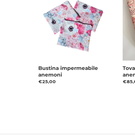
anemoni
anem
Bustina impermeabile
Tova
anemoni
ane
Prezzo
€25,00
Prez
€85,
di
di
listino
listin