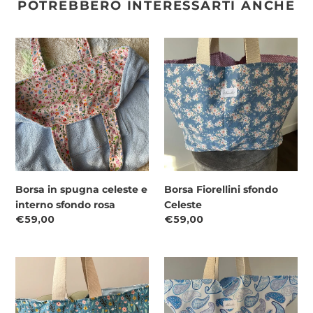
POTREBBERO INTERESSARTI ANCHE
Borsa
Borsa
in
Fiorellini
spugna
sfondo
celeste
Celeste
e
interno
sfondo
rosa
Borsa in spugna celeste e
Borsa Fiorellini sfondo
interno sfondo rosa
Celeste
Prezzo
€59,00
Prezzo
€59,00
di
di
listino
listino
Borsa
Borsa
a
Paisley
Fiori
Celeste
Disegnati