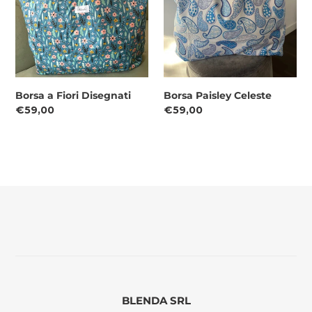
Borsa a Fiori Disegnati
Borsa Paisley Celeste
Prezzo
€59,00
Prezzo
€59,00
di
di
listino
listino
BLENDA SRL