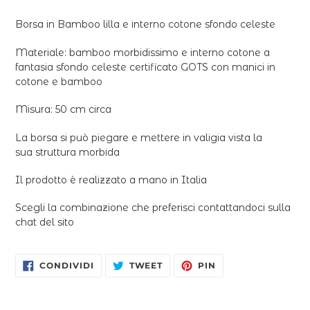
Inserimento
del
Borsa in Bamboo lilla e interno cotone sfondo celeste
prodotto
nel
Materiale: bamboo morbidissimo e interno cotone a
carrello
fantasia sfondo celeste certificato GOTS con manici in
cotone e bamboo
Misura: 50 cm circa
La borsa si può piegare e mettere in valigia vista la
sua
struttura morbida
Il prodotto è realizzato a mano in Italia
Scegli la combinazione che preferisci contattandoci sulla
chat del sito
CONDIVIDI
TWITTA
PINNA
CONDIVIDI
TWEET
PIN
SU
SU
SU
FACEBOOK
TWITTER
PINTEREST