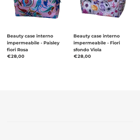
Paisley
Fiori
fiori
sfondo
Rosa
Viola
Beauty case interno
Beauty case interno
impermeabile - Paisley
impermeabile - Fiori
fiori Rosa
sfondo Viola
Prezzo
€28,00
Prezzo
€28,00
di
di
listino
listino