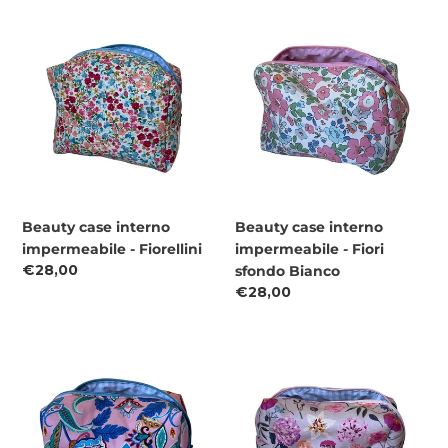
Beauty
Beauty
case
case
interno
interno
impermeabile
impermeabile
-
-
Fiorellini
Fiori
sfondo
Bianco
Beauty case interno
Beauty case interno
impermeabile - Fiorellini
impermeabile - Fiori
Prezzo
€28,00
sfondo Bianco
di
Prezzo
€28,00
listino
di
listino
Beauty
Beauty
case
case
interno
interno
impermeabile
impermeabile
-
-