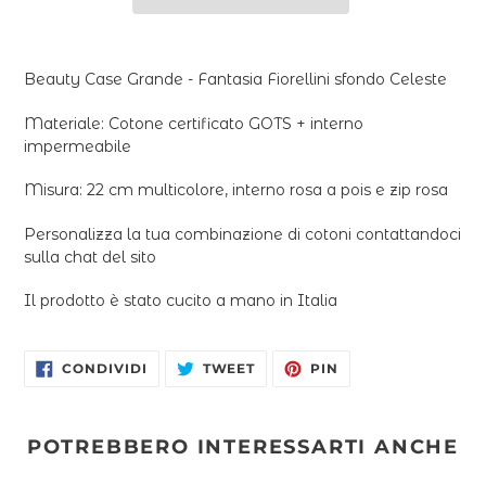
Inserimento
del
Beauty Case Grande - Fantasia Fiorellini sfondo Celeste
prodotto
nel
Materiale: C
otone certificato GOTS + interno
carrello
impermeabile
Misura: 22 cm multicolore, interno rosa a pois e zip rosa
Personalizza la tua combinazione di cotoni contattandoci
sulla chat del sito
Il prodotto è stato cucito a mano in Italia
CONDIVIDI
TWITTA
PINNA
CONDIVIDI
TWEET
PIN
SU
SU
SU
FACEBOOK
TWITTER
PINTEREST
POTREBBERO INTERESSARTI ANCHE