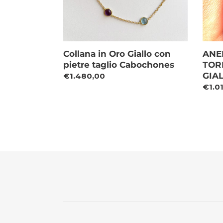
Collana in Oro Giallo con
ANE
pietre taglio Cabochones
TOR
GIA
Prezzo
€1.480,00
di
Prez
€1.0
listino
di
listin