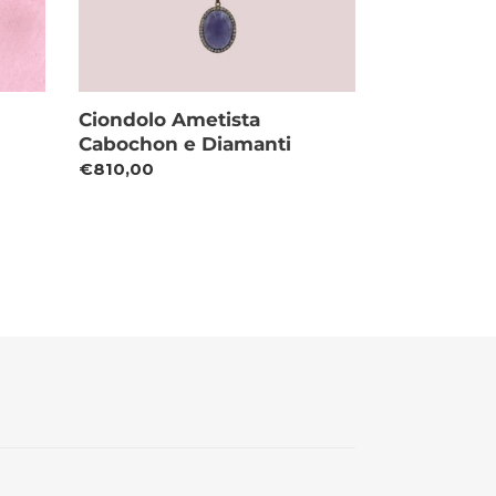
Ciondolo Ametista
Cabochon e Diamanti
Prezzo
€810,00
di
listino