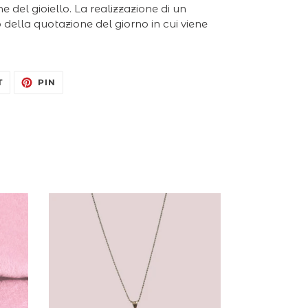
 del gioiello. La realizzazione di un
della quotazione del giorno in cui viene
TWITTA
PINNA
T
PIN
SU
SU
TWITTER
PINTEREST
Ciondolo
Ametista
Cabochon
e
Diamanti