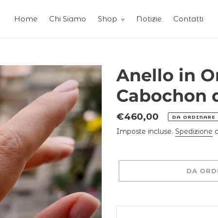
Home
Chi Siamo
Shop
Notizie
Contatti
Anello in O
Cabochon d
Prezzo
€460,00
DA ORDINARE
di
Imposte incluse.
Spedizione
c
listino
DA ORD
Inserimento
del
prodotto