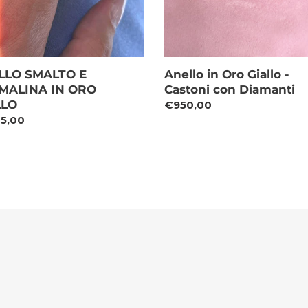
LLO SMALTO E
Anello in Oro Giallo -
MALINA IN ORO
Castoni con Diamanti
LLO
Prezzo
€950,00
zo
15,00
di
listino
o