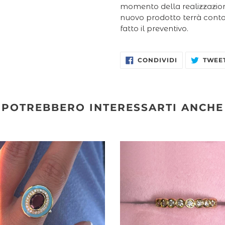
momento della realizzazione
nuovo prodotto terrà conto 
fatto il preventivo.
CONDIVIDI
CONDIVIDI
TWEE
SU
FACEBOOK
POTREBBERO INTERESSARTI ANCHE
LLO
Anello
LTO
in
Oro
MALINA
Giallo
-
Castoni
LO
con
Diamanti